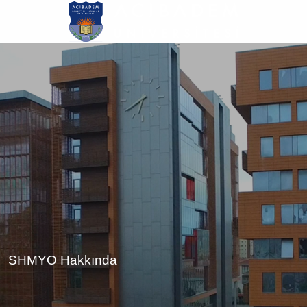
Ana
içeriğe
atla
SHMYO Hakkında