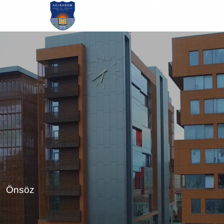
Ana
içeriğe
atla
Önsöz