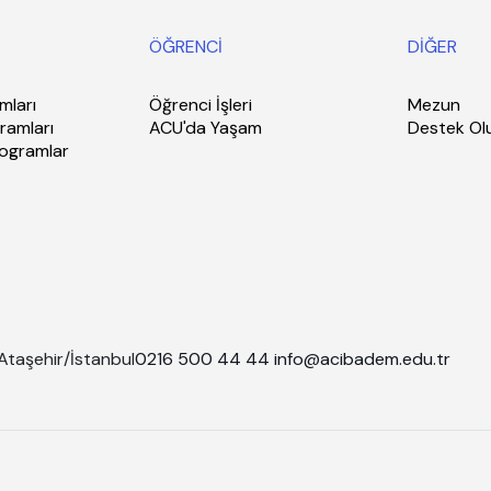
ÖĞRENCİ
DİĞER
mları
Öğrenci İşleri
Mezun
ramları
ACU'da Yaşam
Destek Ol
rogramlar
Ataşehir/İstanbul
0216 500 44 44
info@acibadem.edu.tr