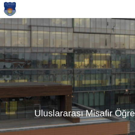
Ana
içeriğe
atla
Uluslararası Misafir Öğre