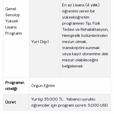
En az Lisans (4 yıllık)
Genel
öğrenimi veren bir
Senoloji
yükseköğretim
Yüksek
programının Tıp, Fizik
Lisans
Tedavi ve Rehabilitasyon,
Programı
Hemşirelik bölümlerinden
Yurt Dışı:1
mezun olmak,
transkriptini sunmak
veya kayıt dönemine dek
mezun olabileceğini
belgelemek
Programın
Örgün Eğitim
niteliği
Yurtiçi 35.000 TL. Yabancı uyruklu
Ücret
öğrenciler için program ücreti: 5.000 USD