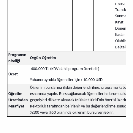
mezun Ol
Transkripti
Sunmak ve
Kayıt
Dönemine
Kadar Me
Olabileceğ
Belgeleme
Programın
​Örgün Öğretim
niteliği
​​ 400.000 TL (KDV dahil program ücretidir)
Ücret
Yabancı uyruklu öğrenciler için : 10.000 USD
Öğrenim burslarına ilişkin değerlendirilme, programa kabul
Öğretim
esnasında yapılır. Burs sağlanacak öğrencilerin durumu akade
Ücretinden
geçmişleri dikkate alınarak Mülakat Jürisi'nin önerisi üzerine
Muafiyet
Rektörlük tarafından belirlenir ve bu değerlendirme sonucund
%100 veya %50 oranında öğrenim bursu verilebilir.