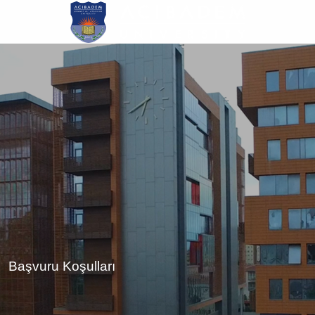
Skip
to
main
content
Başvuru Koşulları