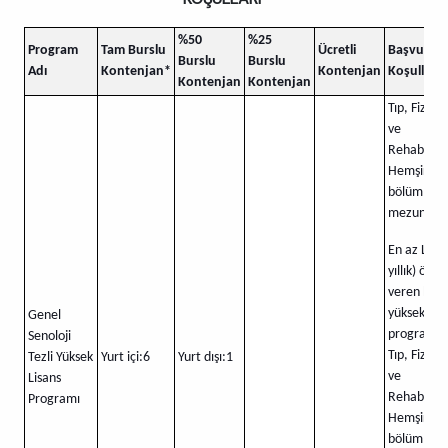
%50
%25
Program
Tam Burslu
Ücretli
Başvuru
Burslu
Burslu
Adı
Kontenjan*
Kontenjan
Koşulları ​
Kontenjan
Kontenjan
Tıp, Fizik 
ve
Rehabilita
Hemşirelik
bölümleri
mezun ol
En az Lisan
yıllık) öğr
veren bir
yükseköğr
Genel
programın
Senoloji
Tıp, Fizik 
Tezli Yüksek
Yurt içi:6
Yurt dışı:1
ve
Lisans
Rehabilita
Programı
Hemşirelik
bölümleri