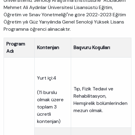
Üniversitemiz Senoloji Araştırma Enstitüsüne "Acıbadem
Mehmet Ali Aydınlar Üniversitesi Lisansüstü Eğitim,
Öğretim ve Sınav Yönetmeliği"ne göre 2022-2023 Eğitim
Öğretim yılı Güz Yarıyılında Genel Senoloji Yüksek Lisans
Programına öğrenci alınacaktır.
Program
Kontenjan
Başvuru Koşulları
Adı
Yurt içi:4
Tıp, Fizik Tedavi ve
(1’i burslu
Rehabilitasyon,
olmak üzere
Hemşirelik bölümlerinden
toplam 3
mezun olmak.
ücretli
kontenjan)