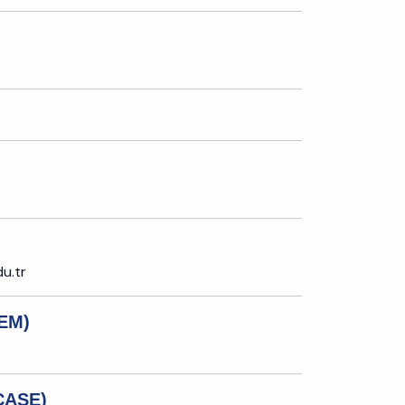
u.tr
GEM)
(CASE)