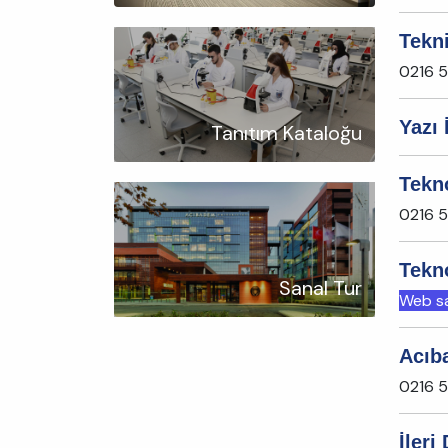
Tekn
0216 
Yazı 
Tanıtım Kataloğu
Tekno
0216 
Tekn
Sanal Tur
Web say
Acıb
0216 5
İler