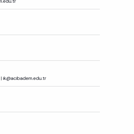
.edu.tr
 |
ik@acibadem.edu.tr