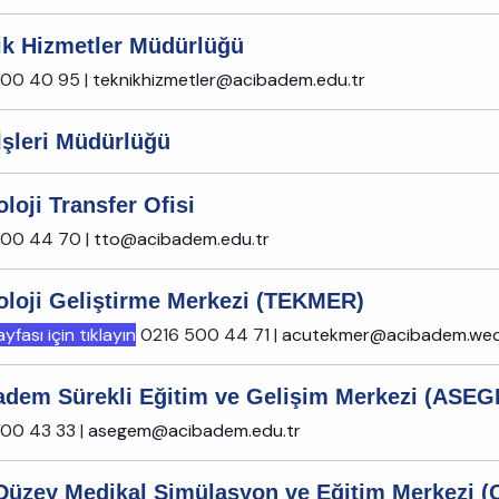
ik Hizmetler Müdürlüğü
500 40 95 |
teknikhizmetler@acibadem.edu.tr
İşleri Müdürlüğü
loji Transfer Ofisi
500 44 70 |
tto@acibadem.edu.tr
oloji Geliştirme Merkezi (TEKMER)
fası için tıklayın
0216 500 44 71 |
acutekmer@acibadem.wed
adem Sürekli Eğitim ve Gelişim Merkezi (ASE
00 43 33 |
asegem@acibadem.edu.tr
i Düzey Medikal Simülasyon ve Eğitim Merkezi 