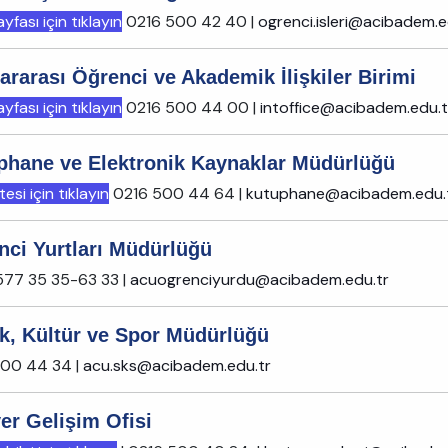
fası için tıklayın
0216 500 42 40 |
ogrenci.isleri@acibadem.e
ararası Öğrenci ve Akademik İlişkiler Birimi
fası için tıklayın
0216 500 44 00 |
intoffice@acibadem.edu.t
phane ve Elektronik Kaynaklar Müdürlüğü
esi için tıklayın
0216 500 44 64 |
kutuphane@acibadem.edu.
nci Yurtları Müdürlüğü
77 35 35-63 33 |
acuogrenciyurdu@acibadem.edu.tr
ık, Kültür ve Spor Müdürlüğü
500 44 34 |
acu.sks@acibadem.edu.tr
er Gelişim Ofisi