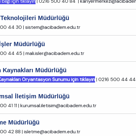
 bilgi için tıklayın
| 0216 500 40 84 |
kariyermerkezi@acibadem
 Teknolojileri Müdürlüğü
500 44 30 |
sistem@acibadem.edu.tr
 İşler Müdürlüğü
500 44 45 |
mali.isler@acibadem.edu.tr
n Kaynakları Müdürlüğü
Kaynakları Oryantasyon Sunumu için tıklayın
| 0216 500 44 44
msal İletişim Müdürlüğü
00 41 11 |
kurumsal.iletisim@acibadem.edu.tr
tme Müdürlüğü
00 42 88 |
isletme@acibadem.edu.tr