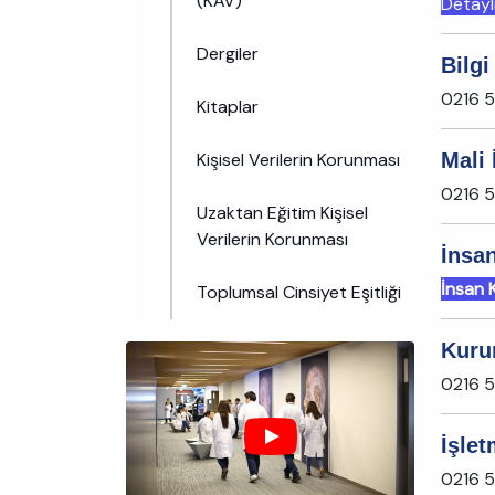
(KAV)
Detaylı
Dergiler
Bilgi
0216 
Kitaplar
Kişisel Verilerin Korunması
Mali
0216 
Uzaktan Eğitim Kişisel
Verilerin Korunması
İnsa
İnsan 
Toplumsal Cinsiyet Eşitliği
Kuru
0216 5
İşle
0216 5