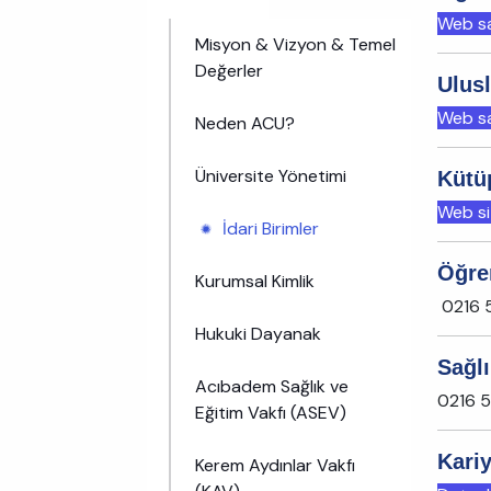
Web say
Misyon & Vizyon & Temel
Değerler
Ulusl
Web say
Neden ACU?
Üniversite Yönetimi
Kütü
Web sit
İdari Birimler
Öğre
Kurumsal Kimlik
0216 5
Hukuki Dayanak
Sağl
Acıbadem Sağlık ve
0216 
Eğitim Vakfı (ASEV)
Kariy
Kerem Aydınlar Vakfı