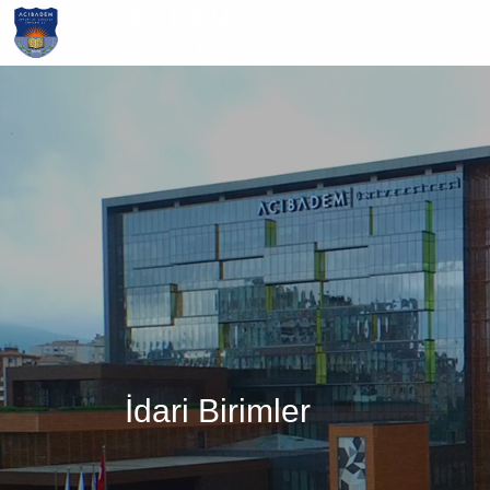
Ana
içeriğe
atla
İdari Birimler