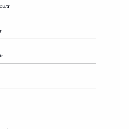
du.tr
r
tr