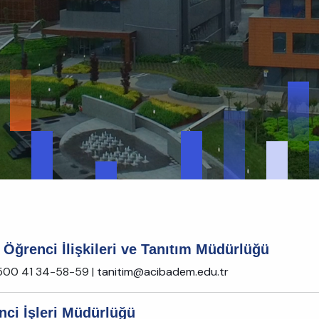
Öğrenci İlişkileri ve Tanıtım Müdürlüğü
500 41 34-58-59 |
tanitim@acibadem.edu.tr
nci İşleri Müdürlüğü