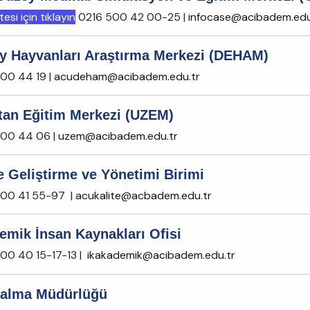
esi için tıklayın
0216 500 42 00-25 |
infocase@acibadem.edu
y Hayvanları Araştırma Merkezi (DEHAM)
00 44 19 |
acudeham@acibadem.edu.tr
tan Eğitim Merkezi (UZEM)
500 44 06 |
uzem@acibadem.edu.tr
e Geliştirme ve Yönetimi Birimi
500 41 55-97 |
acukalite@acbadem.edu.tr
emik İnsan Kaynakları Ofisi
00 40 15-17-13 |
ikakademik@acibadem.edu.tr
nalma Müdürlüğü