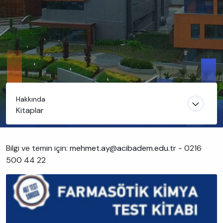
Hakkında
Kitaplar
Bilgi ve temin için:
mehmet.ay@acibadem.edu.tr
- 0216
500 44 22