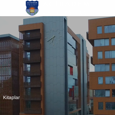
Ana
içeriğe
atla
Kitaplar