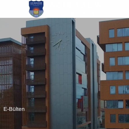
Skip
to
main
content
E-Bülten