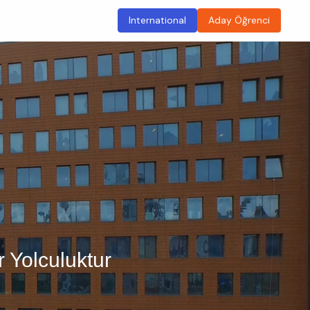
International
Aday Öğrenci
ma
Sürdürülebilir Kampüs
r Yolculuktur