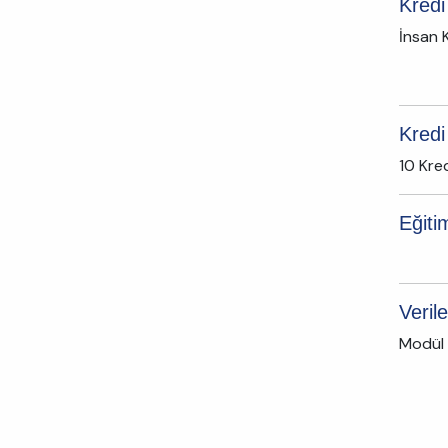
Kredi
İnsan 
Kredi
10 Kre
Eğiti
Veril
Modül 