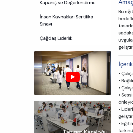
Ama
Kapanış ve Değerlendirme
Bu eğit
İnsan Kaynakları Sertifika
hedefl
Sınavı
tasarl
sadakat
Çağdaş Liderlik
uygula
gelişt
İçerik
• Çalış
• Bağlı
• Çalı
• Sessi
önleyic
• Lide
gelişti
• Eğit
farkın
Tanıtım Kataloğu