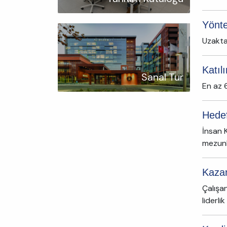
Yönt
Uzakta
Katıl
Sanal Tur
En az 6
Hedef
İnsan 
mezunl
Kaza
Çalışan
liderl