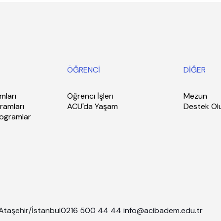
ÖĞRENCİ
DİĞER
mları
Öğrenci İşleri
Mezun
ramları
ACU'da Yaşam
Destek Ol
rogramlar
Ataşehir/İstanbul
0216 500 44 44
info@acibadem.edu.tr