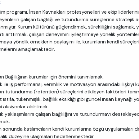
ç
im programı, İnsan Kaynakları profesyonelleri ve ekip liderlerin
eyenlerin çalışan bağlılığı ve tutundurma süreçlerine stratejik
anmıştır. Kurum kültürünü güçlendirmek, sürekliliğini sağlamak, 
i arttırmak, çalışan deneyimini iyileştirmeye yönelik yöntemleri 
maya yönelik örneklerin paylaşımı ile, kurumların kendi süreçler
irmelerini amaçlamaktadır.
an Bağlılığının kurumlar için önemini tanımlamak.
lık ile iş performansı, verimlilik ve motivasyon arasındaki ilişkiyi 
şan tutundurma (retention) süreçlerini etkileyen faktörleri tanı
z istifa, tükenmişlik, bağlılık eksikliği gibi güncel insan kayna
i aksiyonlar alabilmek.
rlik yaklaşımlarını çalışan bağlılığını ve tutundurmayı destekle
rmek.
im sonunda katılımcıların kendi kurumlarına özgü uygulamaları de
dalık düzeyine ulaşmaları hedeflenmektedir.