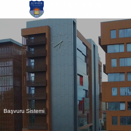
Ana
içeriğe
atla
Başvuru Sistemi