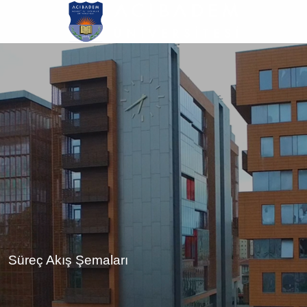
Ana
içeriğe
atla
Süreç Akış Şemaları