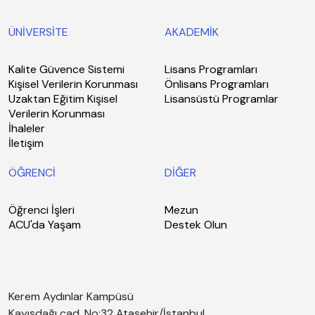
ÜNİVERSİTE
AKADEMİK
Kalite Güvence Sistemi
Lisans Programları
Kişisel Verilerin Korunması
Önlisans Programları
Uzaktan Eğitim Kişisel
Lisansüstü Programlar
Verilerin Korunması
İhaleler
İletişim
ÖĞRENCİ
DİĞER
Öğrenci İşleri
Mezun
ACU'da Yaşam
Destek Olun
Kerem Aydınlar Kampüsü
Kayışdağı cad. No:32 Ataşehir/İstanbul