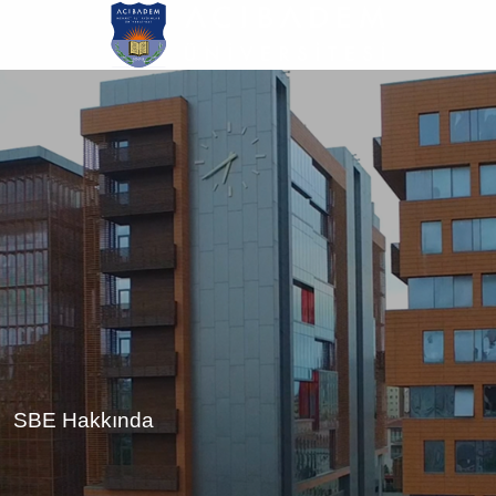
Ana
içeriğe
atla
SBE Hakkında