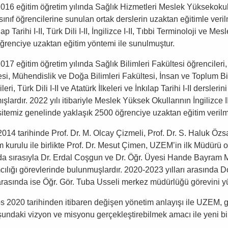
016 eğitim öğretim yılında Sağlık Hizmetleri Meslek Yüksekok
 sınıf öğrencilerine sunulan ortak derslerin uzaktan eğitimle veri
lap Tarihi I-II, Türk Dili I-II, İngilizce I-II, Tıbbi Terminoloji ve M
ğrenciye uzaktan eğitim yöntemi ile sunulmuştur.
17 eğitim öğretim yılında Sağlık Bilimleri Fakültesi öğrencileri, 
si, Mühendislik ve Doğa Bilimleri Fakültesi, İnsan ve Toplum Bil
leri, Türk Dili I-II ve Atatürk İlkeleri ve İnkılap Tarihi I-II dersle
şlardır. 2022 yılı itibariyle Meslek Yüksek Okullarının İngilizce II
sitemiz genelinde yaklaşık 2500 öğrenciye uzaktan eğitim verilm
2014 tarihinde Prof. Dr. M. Olcay Çizmeli, Prof. Dr. S. Haluk Öz
 kurulu ile birlikte Prof. Dr. Mesut Çimen, UZEM’in ilk Müdürü o
da sırasıyla Dr. Erdal Coşgun ve Dr. Öğr. Üyesi Hande Bayram 
cılığı görevlerinde bulunmuşlardır. 2020-2023 yılları arasında 
ı arasında ise Öğr. Gör. Tuba Usseli merkez müdürlüğü görevini y
s 2020 tarihinden itibaren değişen yönetim anlayışı ile UZEM
şundaki vizyon ve misyonu gerçekleştirebilmek amacı ile yeni b