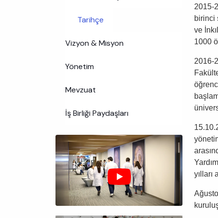
2015-2
birinci
Tarihçe
ve İnkı
1000 ö
Vizyon & Misyon
2016-20
Yönetim
Fakülte
öğrenci
Mevzuat
başlamı
üniver
İş Birliği Paydaşları
15.10.
yönetim
arasın
Yardım
yıllar
Ağusto
kurulu