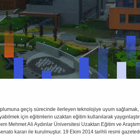
oplumuna geçiş sürecinde ilerleyen teknolojiye uyum sağlamak, öğ
yabilmek için eğitimlerin uzaktan eğitim kullanılarak yaygınlaştı
em Mehmet Ali Aydınlar Üniversitesi Uzaktan Eğitim ve Araştı
 senato kararı ile kurulmuştur. 19 Ekim 2014 tarihli resmi gazeted