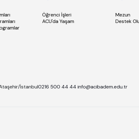
mları
Öğrenci İşleri
Mezun
ramları
ACU'da Yaşam
Destek Ol
rogramlar
Ataşehir/İstanbul
0216 500 44 44
info@acibadem.edu.tr