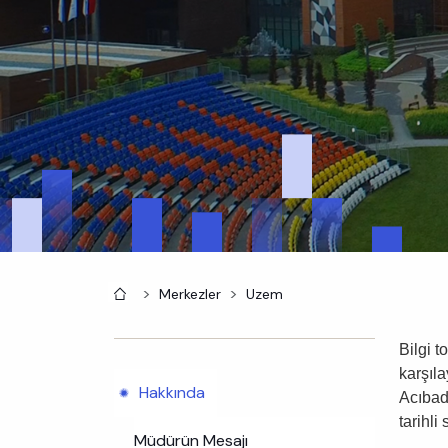
Anasayfa
Merkezler
Uzem
Bilgi t
karşıla
Hakkında
Acıbad
tarihli
Müdürün Mesajı