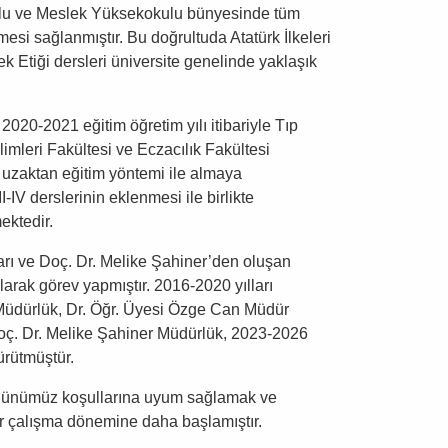
ulu ve Meslek Yüksekokulu bünyesinde tüm
lmesi sağlanmıştır. Bu doğrultuda Atatürk İlkeleri
eslek Etiği dersleri üniversite genelinde yaklaşık
2020-2021 eğitim öğretim yılı itibariyle Tıp
imleri Fakültesi ve Eczacılık Fakültesi
rini uzaktan eğitim yöntemi ile almaya
I-IV derslerinin eklenmesi ile birlikte
ektedir.
sarı ve Doç. Dr. Melike Şahiner’den oluşan
larak görev yapmıştır. 2016-2020 yılları
Müdürlük, Dr. Öğr. Üyesi Özge Can Müdür
Doç. Dr. Melike Şahiner Müdürlük, 2023-2026
ürütmüştür.
, günümüz koşullarına uyum sağlamak ve
ir çalışma dönemine daha başlamıştır.