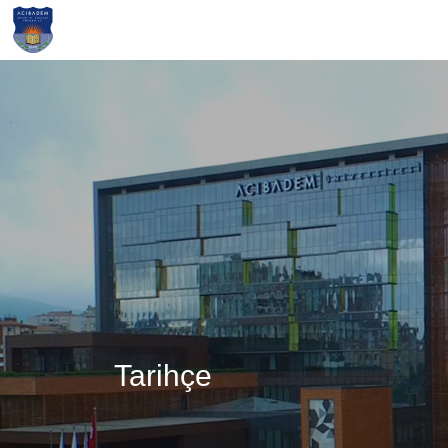
Ana
içeriğe
atla
Tarihçe