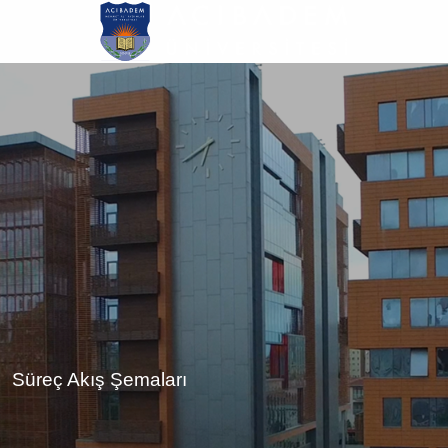
Ana
içeriğe
atla
Süreç Akış Şemaları