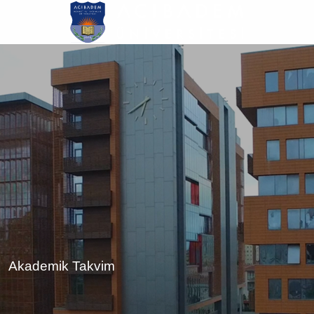
Ana
içeriğe
atla
Akademik Takvim