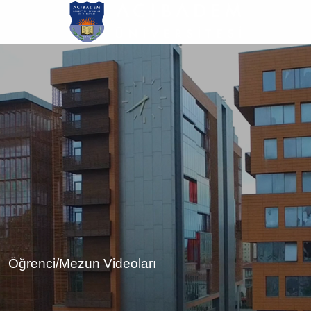
Ana
içeriğe
atla
Öğrenci/Mezun Videoları