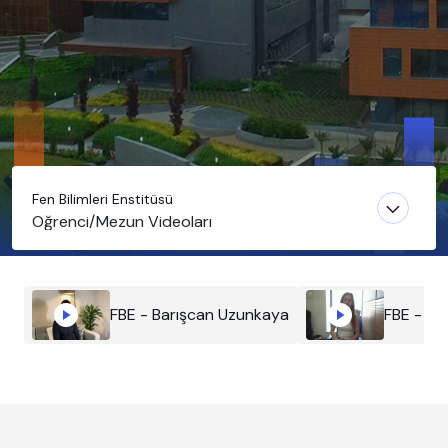
Fen Bilimleri Enstitüsü
Öğrenci/Mezun Videoları
FBE - Barışcan Uzunkaya
FBE - Be