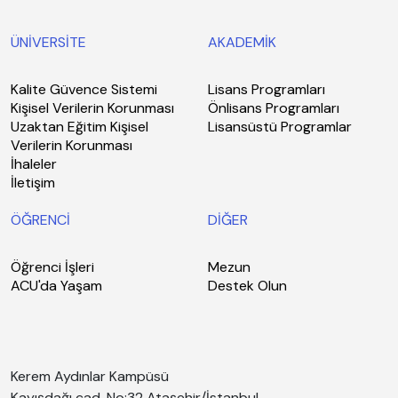
ÜNİVERSİTE
AKADEMİK
Kalite Güvence Sistemi
Lisans Programları
Kişisel Verilerin Korunması
Önlisans Programları
Uzaktan Eğitim Kişisel
Lisansüstü Programlar
Verilerin Korunması
İhaleler
İletişim
ÖĞRENCİ
DİĞER
Öğrenci İşleri
Mezun
ACU'da Yaşam
Destek Olun
Kerem Aydınlar Kampüsü
Kayışdağı cad. No:32 Ataşehir/İstanbul