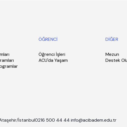
ÖĞRENCİ
DİĞER
mları
Öğrenci İşleri
Mezun
ramları
ACU'da Yaşam
Destek Ol
rogramlar
Ataşehir/İstanbul
0216 500 44 44
info@acibadem.edu.tr