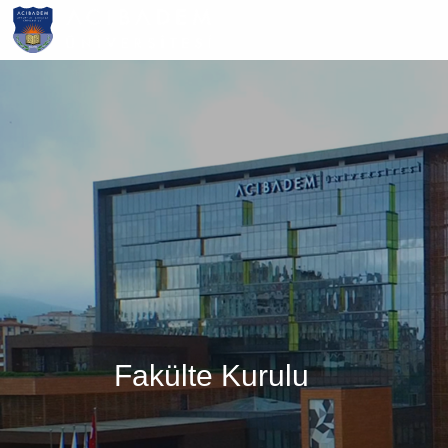
Ana
içeriğe
atla
Fakülte Kurulu