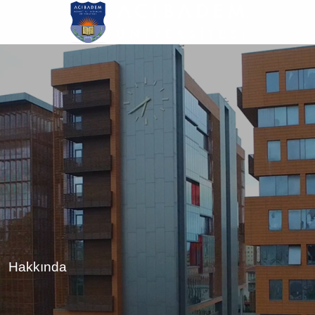
Ana
içeriğe
atla
Hakkında