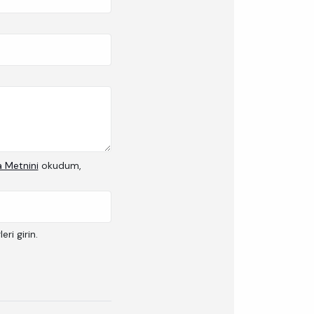
a Metnini
okudum,
ri girin.