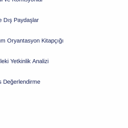
e Dış Paydaşlar
üm Oryantasyon Kitapçığı
eki Yetkinlik Analizi
s Değerlendirme