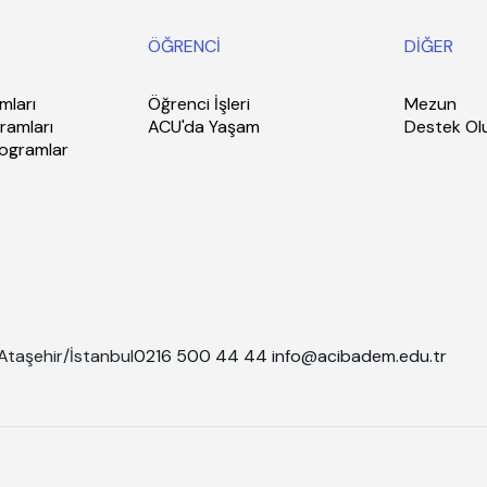
ÖĞRENCİ
DİĞER
mları
Öğrenci İşleri
Mezun
ramları
ACU'da Yaşam
Destek Ol
rogramlar
Ataşehir/İstanbul
0216 500 44 44
info@acibadem.edu.tr