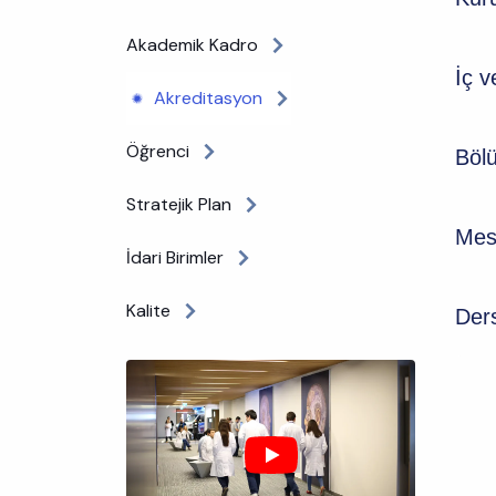
Akademik Kadro
İç v
Akreditasyon
Öğrenci
Böl
Stratejik Plan
Mesl
İdari Birimler
Kalite
Der