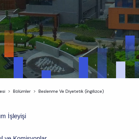
esi
Bölümler
Beslenme Ve Diyetetik (i̇ngilizce)
m İşleyişi
ul ve Komisyonlar