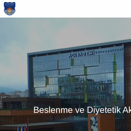
Ana
içeriğe
atla
Beslenme ve Diyetetik Ak