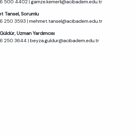
16 500 4402 |
gamze.kemerli@acibadem.edu.tr
 Tansel, Sorumlu
6 250 3593 |
mehmet.tansel@acibadem.edu.tr
Güldür, Uzman Yardımcısı
16 250 3644 |
beyza.guldur@acibadem.edu.tr