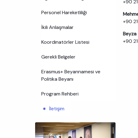
+90 2
Personel Hareketliliği
Mehmet
+90 21
İkili Anlaşmalar
Beyza 
+90 2
Koordinatörler Listesi
Gerekli Belgeler
Erasmus+ Beyannamesi ve
Politika Beyanı
Program Rehberi
İletişim