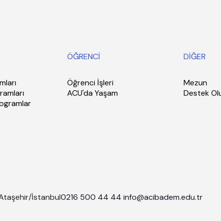
ÖĞRENCİ
DİĞER
mları
Öğrenci İşleri
Mezun
ramları
ACU'da Yaşam
Destek Ol
rogramlar
Ataşehir/İstanbul
0216 500 44 44
info@acibadem.edu.tr