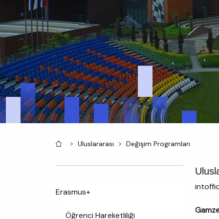
Anasayfa
Uluslararası
Değişim Programları
Ulusl
intoff
Erasmus+
Gamze 
Öğrenci Hareketliliği