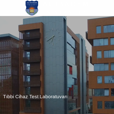
Ana
içeriğe
atla
Tıbbi Cihaz Test Laboratuvarı