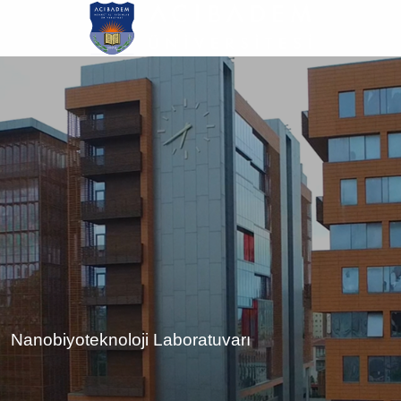
Ana
içeriğe
atla
Nanobiyoteknoloji Laboratuvarı