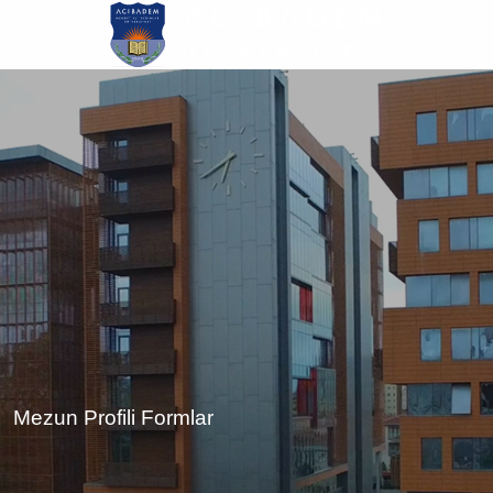
Ana
içeriğe
atla
Mezun Profili Formlar