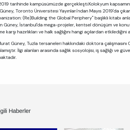
 2019 tarihinde kampüsümüzde gerçekleşti.Kolokyum kapsamınd
Güney, Toronto Üniversitesi Yayınları'ndan Mayıs 2019'da çıkan 
nization: (Re)Building the Global Periphery" başlıklı kitabı anl
n Güney, İstanbul'da mega-projeler, kentsel dönüşüm ve konut
 karşı hazırlıkları ve halk sağlığını hangi açılardan etkilediğini a
 Murat Güney, Tuzla tersaneleri hakkındaki doktora çalışmasını
mıştır. İlgi alanları arasında sağlık sosyolojisi, iş sağlığı ve güv
maktadır.
lgili Haberler