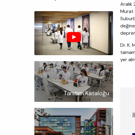
Aralık
Murat 
Suburba
değine
depreme
Dr. K.
tamamla
yer al
Tanıtım Kataloğu
İ