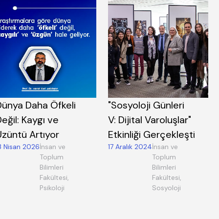
Dünya Daha Öfkeli
"Sosyoloji Günleri
eğil: Kaygı ve
V: Dijital Varoluşlar"
Üzüntü Artıyor
Etkinliği Gerçekleşti
3 Nisan 2026
İnsan ve
17 Aralık 2024
İnsan ve
Toplum
Toplum
Bilimleri
Bilimleri
Fakültesi,
Fakültesi,
Psikoloji
Sosyoloji