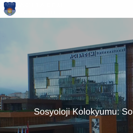
Ana
içeriğe
atla
Sosyoloji Kolokyumu: So