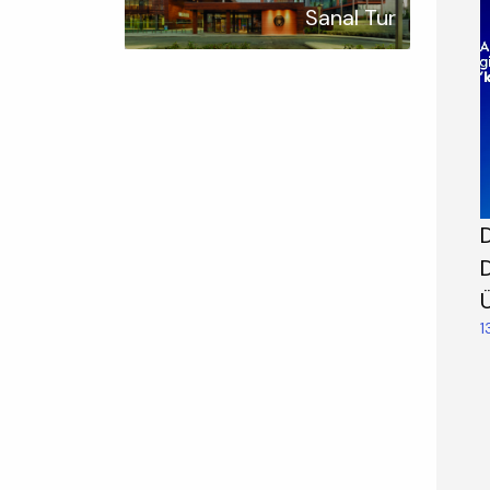
Sanal Tur
D
1