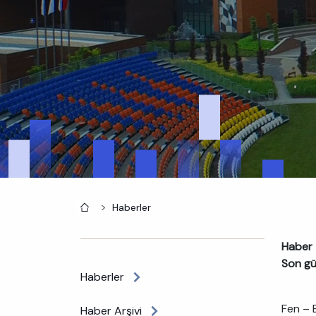
Anasayfa
Haberler
Haber 
Son gü
Haberler
Fen – 
Haber Arşivi