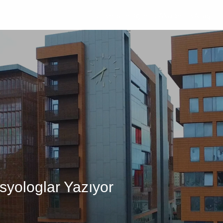
Üniversite
Öğrenci
Akademik
Araştır
syologlar Yazıyor