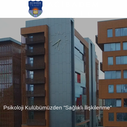
Ana
içeriğe
atla
Psikoloji Kulübümüzden “Sağlıklı İlişkilenme”