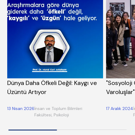
Dünya Daha Öfkeli Değil: Kaygı ve
"Sosyoloji G
Üzüntü Artıyor
Varoluşlar"
13 Nisan 2026
İnsan ve Toplum Bilimleri
17 Aralık 2024
Fakültesi, Psikoloji