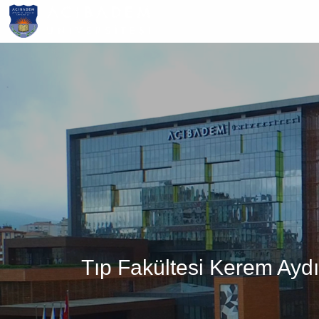
Ana
içeriğe
atla
Tıp Fakültesi Kerem Ayd