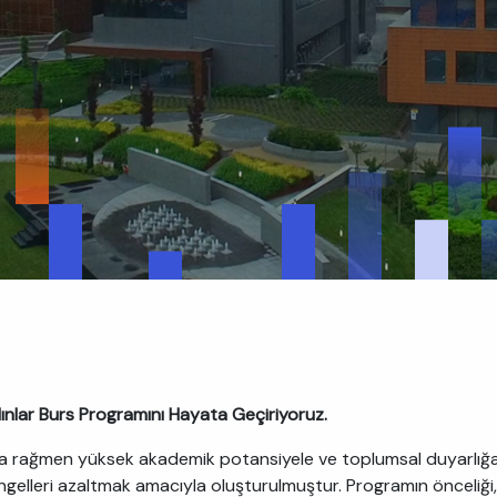
ınlar Burs Programını Hayata Geçiriyoruz.
na rağmen yüksek akademik potansiyele ve toplumsal duyarlığa s
lleri azaltmak amacıyla oluşturulmuştur. Programın önceliği, 