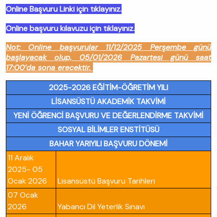
Online Başvuru Linki için tıklayınız.
Online başvuru kılavuzu için tıklayınız.
Not: Online başvurular 11/12/2025 Perşembe günü
başlayacak olup, 05/01/2026 Pazartesi günü saat
17:00’da sona erecektir.
2025-2026 EĞİTİM-ÖĞRETİM YILI
LİSANSÜSTÜ AKADEMİK TAKVİMİ
YENİ ÖĞRENCİ BAŞVURU VE DEĞERLENDİRME TAKVİMİ
SOSYAL BİLİMLER ENSTİTÜSÜ
BAHAR YARIYILI BAŞVURU DÖNEMİ
11 Aralık
2025- 05
Ocak 2026
Lisansüstü Başvuru Tarihleri
07 Ocak
2026
Yabancı Dil Yeterlik Sınavı