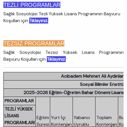
TEZLİ PROGRAMLAR
Sağlık Sosyolojisi Tezli Yüksek Lisans Programının Başvuru
Koşulları için
Tıklayınız.
TEZSİZ PROGRAMLAR
Sağlık Sosyolojisi Tezsiz Yüksek Lisans Programının
Başvuru Koşulları için
Tıklayınız.
Acıbadem Mehmet Ali Aydınlar Ün
Sosyal Bilimler Enstitü
2025-2026 Eğitim-Öğretim Bahar Dönemi Lisansüst
PROGRAMLAR
TEZLİ YÜKSEK
LİSANS
Eğitim
Yurt İçi
Yabancı
Toplam
Bur
PROGRAMLARI
Süresi
Kontenjan
Uyruklu
Kontenjan
Kon