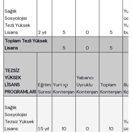
Kontenjan
Sağlık
Yurt
Sosyolojisi
ücre
Tezli Yüksek
Yurt
Lisans
2 yıl
5
0
5
bur
Toplam Tezli Yüksek
Lisans
5
0
5
TEZSİZ
YÜKSEK
Yabancı
LİSANS
Eğitim
Yurt içi
Uyruklu
Toplam
Bur
PROGRAMLARI
Süresi
Kontenjan
Kontenjan
Kontenjan
Kon
Sağlık
Sosyolojisi
Tezsiz Yüksek
Yurt
Lisans
1,5 yıl
10
0
10
ücre