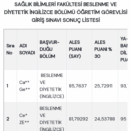
SAĞLIK BİLİMLERİ FAKÜLTESİ BESLENME VE
DİYETETİK İNGİLİZCE BÖLÜMÜ ÖĞRETİM GÖREVLİSİ
GİRİŞ SINAVI SONUÇ LİSTESİ
YA-
BAŞVUR-
ALES
ALES
Sıra
ADI
BANC
DUĞU
PUANI
PUANI %
No
SOYADI
DİL
BÖLÜM
(SAY)
30
PUAN
BESLENME
Ca**
VE
1
85,7637
25,72911
93,7
Ge**
DİYETETİK
(İNGİLİZCE)
BESLENME
Ce*
VE
2
81,79292
24,53788
95
ZE**
DİYETETİK
(İNGİLİZCE)