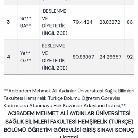
BESLENME
Si***
VE
3
79,4424
23,83272
86,2
BA**
DİYETETİK
(İNGİLİZCE)
BESLENME
Ye**
VE
4
80,88857
24,26657
92,5
Öz**
DİYETETİK
(İNGİLİZCE)
**Acıbadem Mehmet Ali Aydınlar Üniversitesi Sağlık Bilimleri
Fakültesi Hemşirelik Türkçe Bölümü Öğretim Görevlisi
Kadrosuna Atanmaya Hak Kazanan Adayların Listesi;**
ACIBADEM MEHMET ALİ AYDINLAR ÜNİVERSİTESİ
SAĞLIK BİLİMLERİ FAKÜLTESİ HEMŞİRELİK (TÜRKÇE)
BÖLÜMÜ ÖĞRETİM GÖREVLİSİ GİRİŞ SINAVI SONUÇ