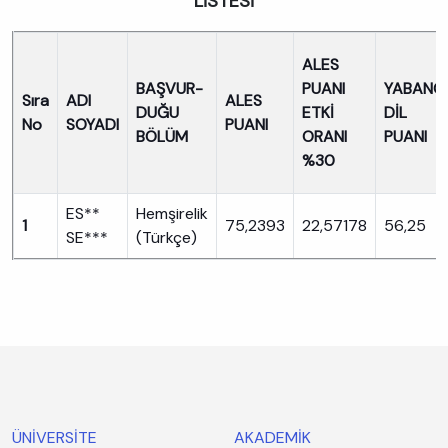
LİSTESİ
ALES
BAŞVUR-
PUANI
YABANCI
Sıra
ADI
ALES
DUĞU
ETKİ
DİL
No
SOYADI
PUANI
BÖLÜM
ORANI
PUANI
%30
ES**
Hemşirelik
1
75,2393
22,57178
56,25
SE***
(Türkçe)
ÜNİVERSİTE
AKADEMİK