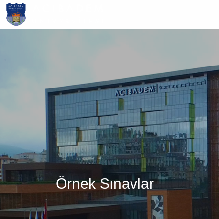
Ana
içeriğe
atla
Örnek Sınavlar