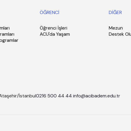
ÖĞRENCİ
DİĞER
mları
Öğrenci İşleri
Mezun
ramları
ACU'da Yaşam
Destek Ol
rogramlar
Ataşehir/İstanbul
0216 500 44 44
info@acibadem.edu.tr