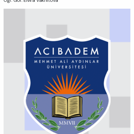
Öğr. Gör. Elvıra Vakhıtova