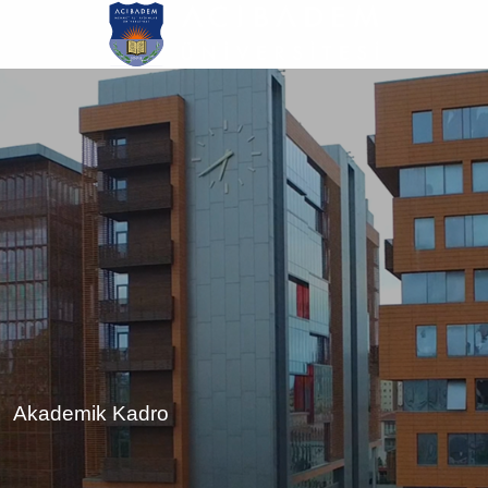
Ana
içeriğe
atla
Akademik Kadro