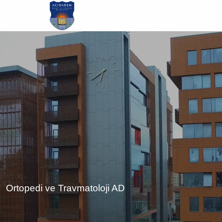
Ana
içeriğe
atla
Ortopedi ve Travmatoloji AD