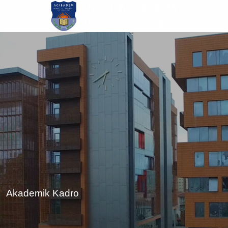
Ana
içeriğe
atla
Akademik Kadro