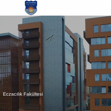
Ana
içeriğe
atla
Eczacılık Fakültesi