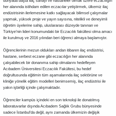
dünyada başta ilaç sanayi ve hastaneler olmak üzere eczacılığın
her alanında istihdam edilen eczacılar yetiştirmek, ülkemiz ilaç
endüstrisinin ilerlemesine katkı sağlayacak bilimsel çalışmalar
yapmak, yüksek proje ve yayın sayısına, nitelikli ve deneyimli
öğretim üyelerine sahip, uluslararası düzeyde tanınan ve
Türkiye’nin lideri konumundaki bir Eczacılık fakültesi olma amacı
ile kurulmuş ve 2016 yılından beri öğrenci almaya başlamıştır.
Öğrencilerinin mezun oldukları andan itibaren ilaç endüstrisi,
hastane, serbest eczane gibi eczacılığın her alanında
çalışabilecek bir donanıma sahip olmalarını hedefleyen
Acıbadem Üniversitesi Eczacılık Fakültesi, bu hedef
doğrultusunda eğitimin tüm aşamalarında ilaç sektörüne ve
kliniğe yönelik eğitim modelleri benimsemiş, ilaç endüstrisi ile
yakın işbirliği içinde çalışmaktadır.
Öğrenciler kampüs içindeki en son teknoloji ile donatılmış
laboratuvarlar dışında Acıbadem Sağlık Grubu bünyesinde
sadece İstanbul’da değil, aynı zamanda ülkemizin değişik