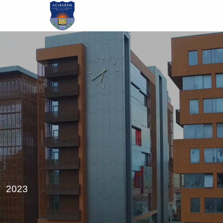
Ana
içeriğe
atla
2023