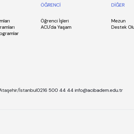
ÖĞRENCİ
DİĞER
mları
Öğrenci İşleri
Mezun
ramları
ACU'da Yaşam
Destek Ol
rogramlar
Ataşehir/İstanbul
0216 500 44 44
info@acibadem.edu.tr