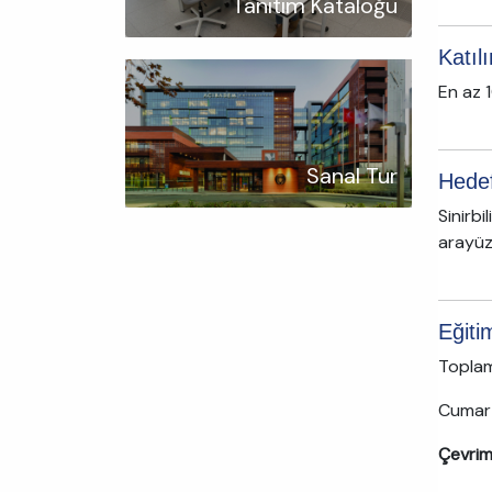
Tanıtım Kataloğu
Katıl
En az 1
Sanal Tur
Hedef
Sinirbi
arayüzü
Eğitim
Toplam
Cumart
Çevrim 