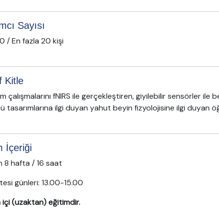
ımcı Sayısı
0 / En fazla 20 kişi
 Kitle
lim çalışmalarını fNIRS ile gerçekleştiren, giyilebilir sensörler il
 tasarımlarına ilgi duyan yahut beyin fizyolojisine ilgi duyan öğ
 İçeriği
 8 hafta / 16 saat
esi günleri: 13.00-15.00
içi (uzaktan) eğitimdir.