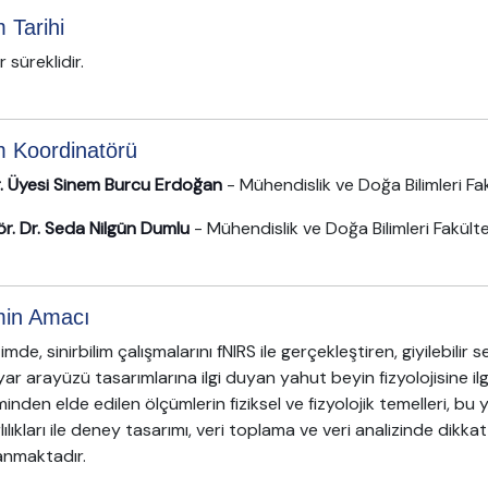
m Tarihi
r süreklidir.
m Koordinatörü
r. Üyesi Sinem Burcu Erdoğan
- Mühendislik ve Doğa Bilimleri Fa
ör. Dr. Seda Nilgün Dumlu
- Mühendislik ve Doğa Bilimleri Fakült
min Amacı
imde, sinirbilim çalışmalarını fNIRS ile gerçekleştiren, giyilebilir
yar arayüzü tasarımlarına ilgi duyan yahut beyin fizyolojisine i
nden elde edilen ölçümlerin fiziksel ve fizyolojik temelleri, bu 
rlılıkları ile deney tasarımı, veri toplama ve veri analizinde dik
nmaktadır.