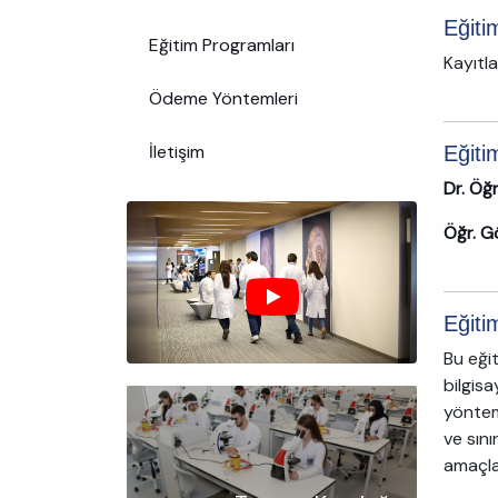
Eğiti
Eğitim Programları
Kayıtla
Ödeme Yöntemleri
İletişim
Eğiti
Dr. Öğ
Öğr. G
Eğiti
Bu eğit
bilgisa
yöntemi
ve sını
amaçla