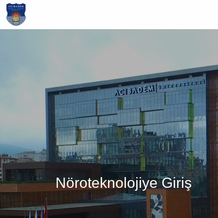
Ana
içeriğe
atla
Nöroteknolojiye Giriş