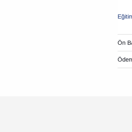
Eğiti
Ön Ba
Ödeme