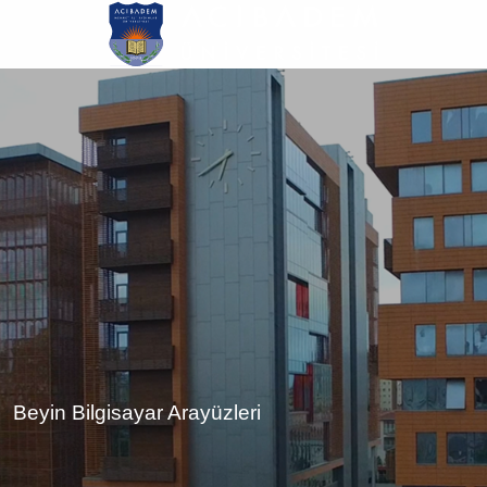
Ana
içeriğe
atla
Beyin Bilgisayar Arayüzleri