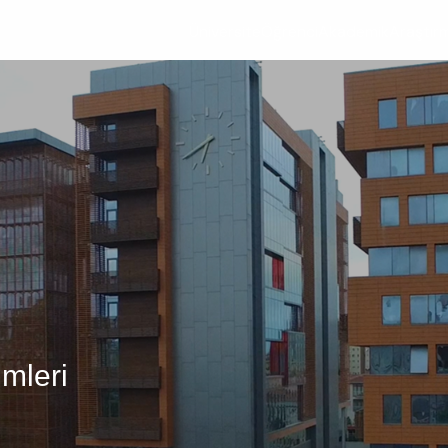
Üniversite
Öğrenci
Akademik
Araştır
imleri