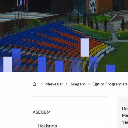
Anasayfa
Merkezler
Asegem
Eğitim Programları
Der
ASEGEM
Me
Yak
Hakkında