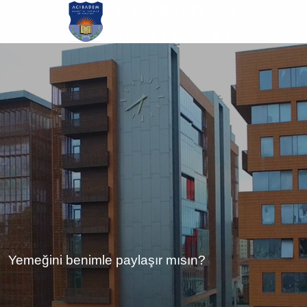
Ana
içeriğe
atla
Yemeğini benimle paylaşır mısın?