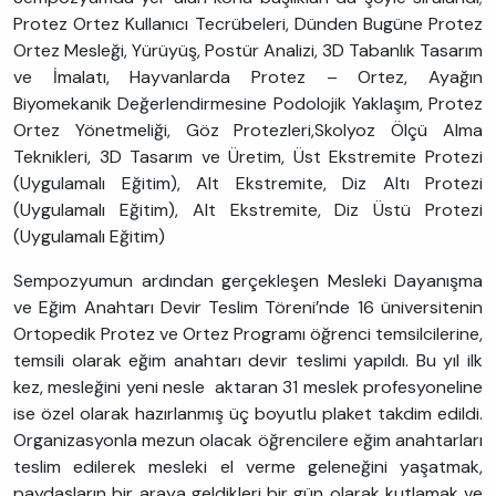
Protez Ortez Kullanıcı Tecrübeleri, Dünden Bugüne Protez
Ortez Mesleği, Yürüyüş, Postür Analizi, 3D Tabanlık Tasarım
ve İmalatı, Hayvanlarda Protez – Ortez, Ayağın
Biyomekanik Değerlendirmesine Podolojik Yaklaşım, Protez
Ortez Yönetmeliği, Göz Protezleri,Skolyoz Ölçü Alma
Teknikleri, 3D Tasarım ve Üretim, Üst Ekstremite Protezi
(Uygulamalı Eğitim), Alt Ekstremite, Diz Altı Protezi
(Uygulamalı Eğitim), Alt Ekstremite, Diz Üstü Protezi
(Uygulamalı Eğitim)
Sempozyumun ardından gerçekleşen Mesleki Dayanışma
ve Eğim Anahtarı Devir Teslim Töreni’nde 16 üniversitenin
Ortopedik Protez ve Ortez Programı öğrenci temsilcilerine,
temsili olarak eğim anahtarı devir teslimi yapıldı. Bu yıl ilk
kez, mesleğini yeni nesle aktaran 31 meslek profesyoneline
ise özel olarak hazırlanmış üç boyutlu plaket takdim edildi.
Organizasyonla mezun olacak öğrencilere eğim anahtarları
teslim edilerek mesleki el verme geleneğini yaşatmak,
paydaşların bir araya geldikleri bir gün olarak kutlamak ve