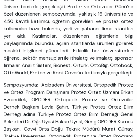
üniversitemizde gerçekleşti. Protez ve Ortezciler Günü’ne
özel düzenlenen sempozyumda, yaklaşık 16 üniversite ve
450 kayıtlı katılımcı, öğretim görevlileri ve protez ortez
kullanıcıları hazır bulundu, yerli ve yabancı firma stantları
yer aldı. Katılımcılar, düzenlenen eğitimlerle bilgi
paylaşımında bulundu, açılan stantlarda ürünleri görerek
mesleki bilgilerini güncelledi. Etkinlik her üniversiteden
öğrenci, sektör mensupları ile ithalatçı ve imalatçı sponsor
firmalar Analiz Sistem, Bionest, Orturk, OttoBig, Ottobock,
OttoWorld, Proten ve Root.Cover’ın katılımıyla gerçekleşti.
Sempozyumda; Acıbadem Üniversitesi, Ortopedik Protez
ve Ortez Program Danışmanı Protez Ortez Uzmanı Erkan
Evrendilek, OPODER Ortopedik Protez ve Ortezciler
Dernek Başkanı Leyla Şahin, Türkiye Protez Ortez Bilim
Derneği adına Türkiye Protez Ortez Bilim Derneği Genel
Sekreteri Dr. Öğr. Üyesi Hakan Uysal, Genç OPODER Kurucu
Başkanı, Covvi Orta Doğu Teknik Müdürü Murat Günay,
Trakya Üniversitesi Ortopedik Protez ve Ortez Programı