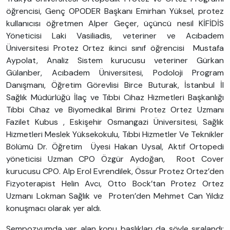
öğrencisi, Genç OPODER Başkanı Emirhan Yüksel, protez
kullanıcısı öğretmen Alper Geçer, üçüncü nesil KİFİDİS
Yöneticisi Laki Vasiliadis, veteriner ve Acıbadem
Üniversitesi Protez Ortez ikinci sınıf öğrencisi Mustafa
Aypolat, Analiz Sistem kurucusu veteriner Gürkan
Gülanber, Acıbadem Üniversitesi, Podoloji Program
Danışmanı, Öğretim Görevlisi Birce Buturak, İstanbul İl
Sağlık Müdürlüğü İlaç ve Tıbbi Cihaz Hizmetleri Başkanlığı
Tıbbi Cihaz ve Biyomedikal Birimi Protez Ortez Uzmanı
Fazilet Kubus , Eskişehir Osmangazi Üniversitesi, Sağlık
Hizmetleri Meslek Yüksekokulu, Tıbbi Hizmetler Ve Teknikler
Bölümü Dr. Öğretim Üyesi Hakan Uysal, Aktif Ortopedi
yöneticisi Uzman CPO Özgür Aydoğan, Root Cover
kurucusu CPO. Alp Erol Evrendilek, Össur Protez Ortez’den
Fizyoterapist Helin Avcı, Otto Bock’tan Protez Ortez
Uzmanı Lokman Sağlık ve Proten’den Mehmet Can Yıldız
konuşmacı olarak yer aldı.
Sempozyumda yer alan konu başlıkları da şöyle sıralandı;