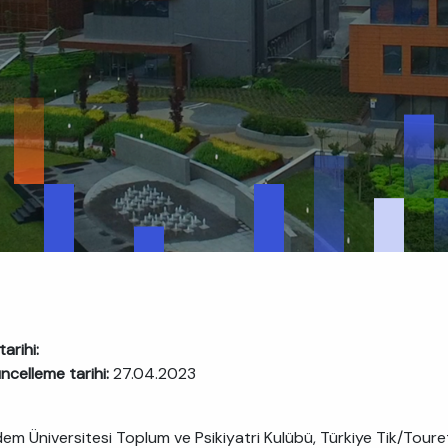
arihi:
ncelleme tarihi:
27.04.2023
em Üniversitesi Toplum ve Psikiyatri Kulübü, Türkiye Tik/Toure