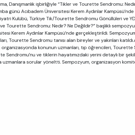
rma, Danışmanlık işbirliğiyle “Tikler ve Tourette Sendromu: Ned
ba günü Acıbadem Üniversitesi Kerem Aydınlar Kampüsü’nde ge
kiyatri Kulübü, Türkiye Tik/Tourette Sendromu Gönüllüleri ve YDY
r ve Tourette Sendromu: Nedir? Ne Değildir?” başlıklı sempo
sitesi Kerem Aydınlar Kampüsü’nde gerçekleştirildi. Sempozyuma 
ları, Tourette Sendromu tanısı alan bireyler ve yakınları katıldı.
ı organizasyonda konunun uzmanları, tıp öğrencileri, Tourette S
e Sendromu’nu ve tiklerin hayatımızdaki yerini detaylı bir şekilde
da uzmanlara sorular yöneltti. Sempozyum, organizasyon komite