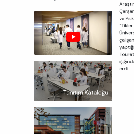
Araştı
Çarşam
ve Psi
“Tikle
Üniver
çalışan
yaptığ
Tourett
ışığın
erdi.
Tanıtım Kataloğu