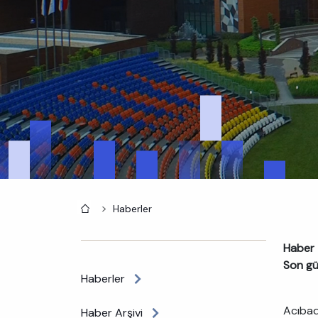
Anasayfa
Haberler
Haber t
Son gü
Haberler
Acıbad
Haber Arşivi