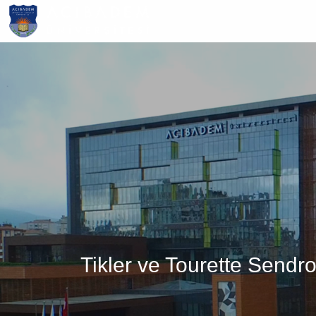
Ana
içeriğe
atla
Tikler ve Tourette Sendr