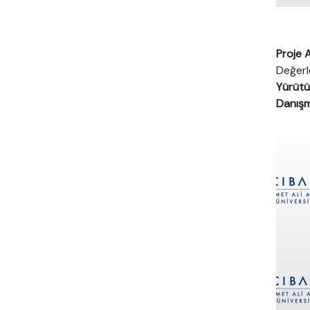
Proje A
Değerl
Yürütü
Danış