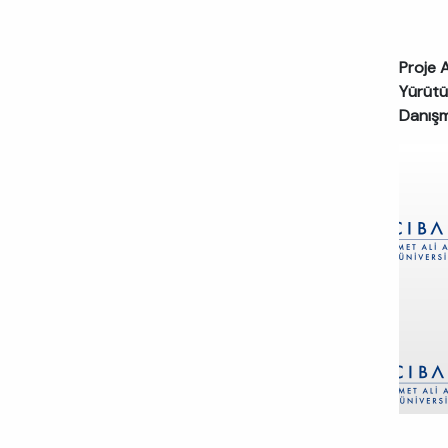
Proje A
Yürütü
Danış