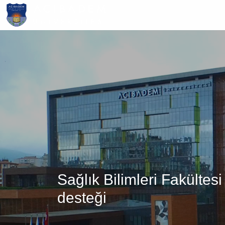
Ana
içeriğe
atla
Sağlık Bilimleri Fakülte
desteği