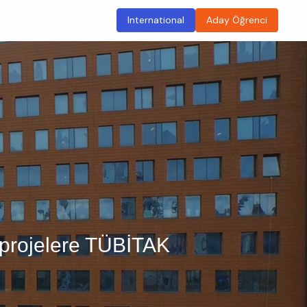
International
Aday Öğrenci
ma
Sürdürülebilir Kampüs
u projelere TÜBİTAK