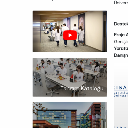
Üniver
Destek
Proje 
Genişle
Yürüt
Danış
Tanıtım Kataloğu