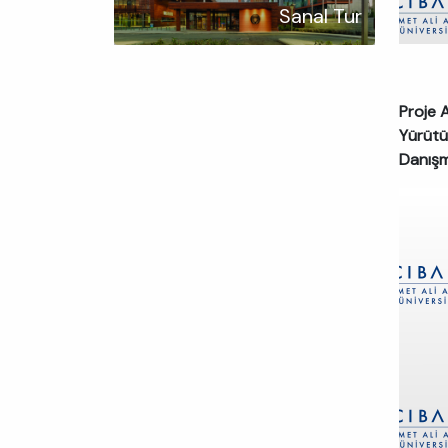
Sanal Tur
Proje 
Yürütü
Danış