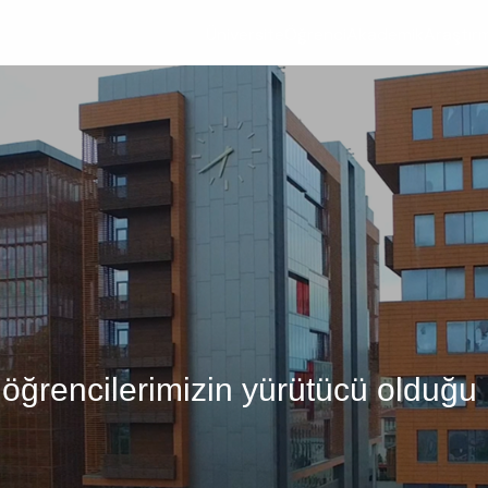
Üniversite
Öğrenci
Akademik
Araştır
si öğrencilerimizin yürütücü olduğ