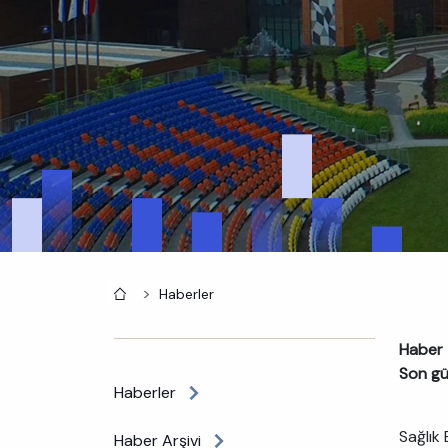
Anasayfa
Haberler
Haber 
Son gü
Haberler
Sağlık
Haber Arşivi