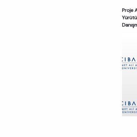
Proje 
Yürütü
Danış