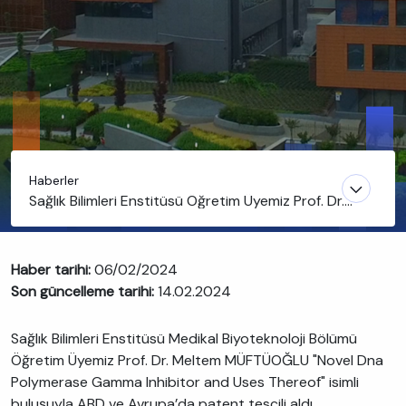
Haberler
Sağlık Bilimleri Enstitüsü Öğretim Üyemiz Prof. Dr.
Meltem Müftüoğlu buluşuyla ABD ve Avrupa’da
patent tescili aldı
Haber tarihi:
06/02/2024
Son güncelleme tarihi:
14.02.2024
Sağlık Bilimleri Enstitüsü Medikal Biyoteknoloji Bölümü
Öğretim Üyemiz Prof. Dr. Meltem MÜFTÜOĞLU "Novel Dna
Polymerase Gamma Inhibitor and Uses Thereof" isimli
buluşuyla ABD ve Avrupa’da patent tescili aldı.