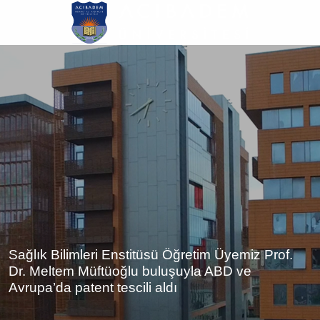
Ana
içeriğe
atla
Sağlık Bilimleri Enstitüsü Öğretim Üyemiz Prof.
Dr. Meltem Müftüoğlu buluşuyla ABD ve
Avrupa’da patent tescili aldı