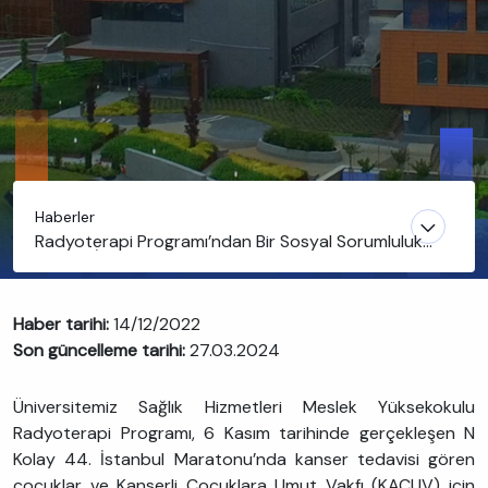
Haberler
Radyoterapi Programı’ndan Bir Sosyal Sorumluluk
Projesi: İyilik Peşinde Koşuyoruz
Haber tarihi:
14/12/2022
Son güncelleme tarihi:
27.03.2024
Üniversitemiz Sağlık Hizmetleri Meslek Yüksekokulu
Radyoterapi Programı, 6 Kasım tarihinde gerçekleşen N
Kolay 44. İstanbul Maratonu’nda kanser tedavisi gören
çocuklar ve Kanserli Çocuklara Umut Vakfı (KAÇUV) için