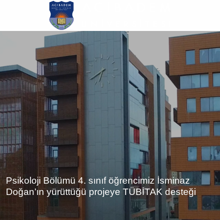
Ana
içeriğe
atla
Psikoloji Bölümü 4. sınıf öğrencimiz İsminaz
Doğan’ın yürüttüğü projeye TÜBİTAK desteği