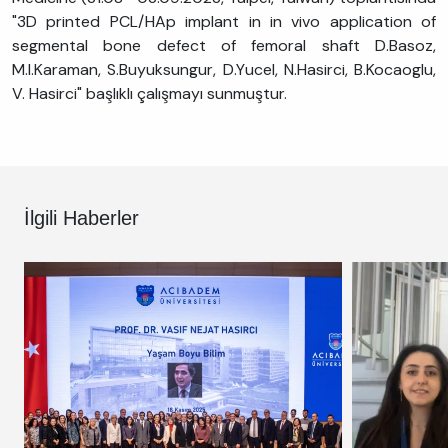
"3D printed PCL/HAp implant in in vivo application of
segmental bone defect of femoral shaft D.Basoz,
M.I.Karaman, S.Buyuksungur, D.Yucel, N.Hasirci, B.Kocaoglu,
V. Hasirci" başlıklı çalışmayı sunmuştur.
İlgili Haberler