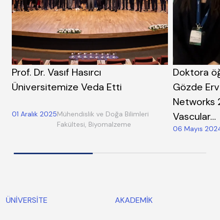
Prof. Dr. Vasıf Hasırcı
Doktora öğ
Üniversitemize Veda Etti
Gözde Ervi
Networks 2
01 Aralık 2025
Mühendislik ve Doğa Bilimleri
Vascular…
Fakültesi, Biyomalzeme
06 Mayıs 202
ÜNİVERSİTE
AKADEMİK