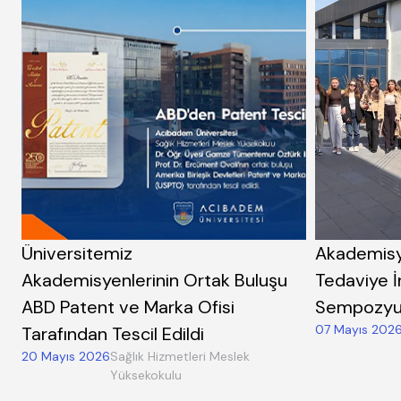
Üniversitemiz
Akademisy
Akademisyenlerinin Ortak Buluşu
Tedaviye 
ABD Patent ve Marka Ofisi
Sempozyum
07 Mayıs 202
Tarafından Tescil Edildi
20 Mayıs 2026
Sağlık Hizmetleri Meslek
Yüksekokulu