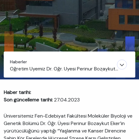
Haberler
Öğretim Üyemiz Dr. Öğr. Üyesi Perinur Bozaykut
Eker’in yürütücülüğünü yaptığı projeye TÜBİTAK
desteği
Haber tarihi:
Son güncelleme tarihi:
27.04.2023
Üniversitemiz Fen-Edebiyat Fakültesi Moleküler Biyoloji ve
Genetik Bölümü Dr. Öğr. Üyesi Perinur Bozaykut Eker’in
yürütücülüğünü yaptığı “Yaşlanma ve Kanser Direncine
Sahip Kör Farelerde Hücresel Strese Karşı Geliştirilen