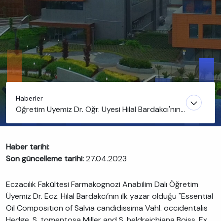
Haberler
Öğretim Üyemiz Dr. Öğr. Üyesi Hilal Bardakcı'nın
Makalesi “Journal of Essential Oil Bearing Plants“
Dergisinde Yayınlandı
Haber tarihi:
Son güncelleme tarihi:
27.04.2023
Eczacılık Fakültesi Farmakognozi Anabilim Dalı Öğretim
Üyemiz Dr. Ecz. Hilal Bardakcı’nın ilk yazar olduğu "Essential
Oil Composition of Salvia candidissima Vahl. occidentalis
Hedge, S. tomentosa Miller and S. heldreichiana Boiss. Ex