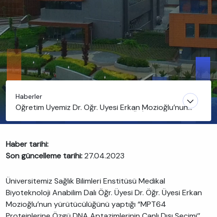
Haberler
Öğretim Üyemiz Dr. Öğr. Üyesi Erkan Mozioğlu’nun
yürütücülüğünü yaptığı projeye TÜBİTAK desteği
Haber tarihi:
Son güncelleme tarihi:
27.04.2023
Üniversitemiz Sağlık Bilimleri Enstitüsü Medikal
Biyoteknoloji Anabilim Dalı Öğr. Üyesi Dr. Öğr. Üyesi Erkan
Mozioğlu’nun yürütücülüğünü yaptığı “MPT64
Proteinlerine Özgü DNA Aptazimlerinin Canlı Dışı Seçimi’’