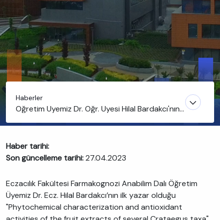
Haberler
Öğretim Üyemiz Dr. Öğr. Üyesi Hilal Bardakcı'nın
Makalesi “South African Journal of Botany”
Dergisinde Yayınlandı
Haber tarihi:
Son güncelleme tarihi:
27.04.2023
Eczacılık Fakültesi Farmakognozi Anabilim Dalı Öğretim
Üyemiz Dr. Ecz. Hilal Bardakcı’nın ilk yazar olduğu
"Phytochemical characterization and antioxidant
activities of the fruit extracts of several Crataegus taxa"